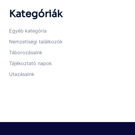
Kategóriák
Egyéb kategória
Nemzetiségi találkozók
Táborozásaink
Tájékoztató napok
Utazásaink