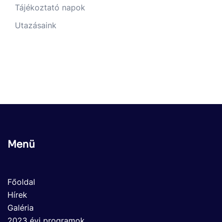
Tájékoztató napok
Utazásaink
Menü
Főoldal
Hírek
Galéria
2023 évi programok