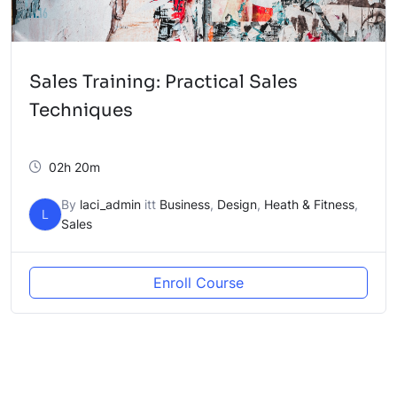
Sales Training: Practical Sales
Techniques
02h 20m
By
laci_admin
itt
Business
,
Design
,
Heath & Fitness
,
L
Sales
Enroll Course